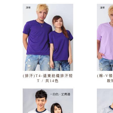
(排汗)T4-遠東紡織排汗短
(棉-V
T / 共14色
款短