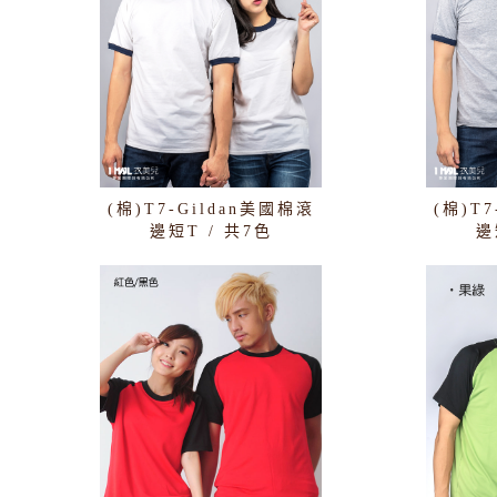
(棉)T7-Gildan美國棉滾
(棉)T
邊短T / 共7色
邊