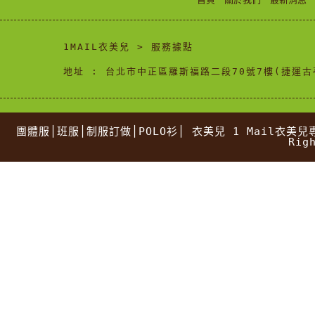
1MAIL衣美兒 > 服務據點
地址 : 台北市中正區羅斯福路二段70號7樓(捷運古
團體服│班服│制服訂做│POLO衫│ 衣美兒 1 Mail衣美
Rig