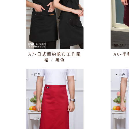
A7-日式簡約帆布工作圍
A6-
裙 / 黑色