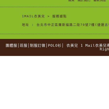
1MAIL衣美兒 > 服務據點
地址 : 台北市中正區羅斯福路二段70號7樓(捷運古
團體服│班服│制服訂做│POLO衫│ 衣美兒 1 Mail衣美
Rig